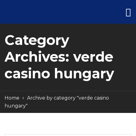
Category
Archives: verde
casino hungary
Home
Archive by category "verde casino
hungary"